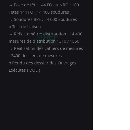
→ Pose de tête 144 FO au NRO : 100
Têtes 144 FO ( 14 400 soudures )
→ Soudures BPE : 24 000 Soudures
o Test de Liaison
→ Réflectométrie distribution : 14 400
mesures de distribution 1310 / 1550
→ Réalisation des cahiers de mesures
: 2400 dossiers de mesures
o Rendu des dossier des Ouvrages
Exécutés ( DOE )