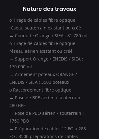
Nature des travaux
o Tirage de câbles fibre optique
réseau souterrain existant ou créé
→ Conduite Orange / SIEA : 81 780 ml
o Tirage de câbles fibre optique
réseau aérien existant ou créé
→ Support Orange / ENEDIS / SIEA :
170 000 ml
→ Armement poteaux ORANGE /
ENEDIS / SIEA : 3500 poteaux
o Raccordement fibre optique
→ Pose de BPE aérien / souterrain :
480 BPE
→ Pose de PBO aérien / souterrain :
1760 PBO
→ Préparation de câbles 12 FO à 288
FO : 3500 préparations de câbles